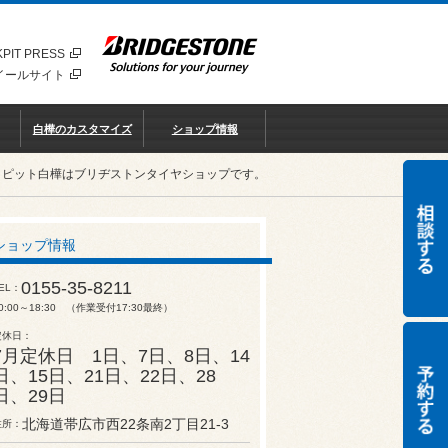
PIT PRESS
イールサイト
白樺のカスタマイズ
ショップ情報
クピット白樺はブリヂストンタイヤショップです。
ショップ情報
0155-35-8211
EL
0:00～18:30 （作業受付17:30最終）
定休日
7月定休日 1日、7日、8日、14
日、15日、21日、22日、28
日、29日
北海道帯広市西22条南2丁目21-3
住所