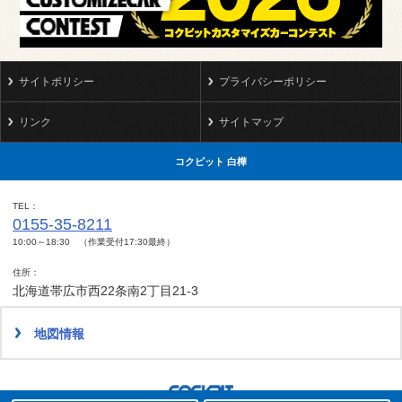
サイトポリシー
プライバシーポリシー
リンク
サイトマップ
コクピット 白樺
TEL
0155-35-8211
10:00～18:30 （作業受付17:30最終）
住所
北海道帯広市西22条南2丁目21-3
地図情報
タイヤ点検・安全点検/タイヤ履き替え/オイル交換/その他ピット作業の予約
クローク契約会員専用タイヤ履き替え※タイヤ履き替えを希望のクローク契約会員の方はこちらを選択ください
本日のタイヤ履き替え順番待ち予約 ※クローク契約会員の方はご利用いただけません