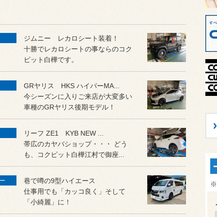
ジムニー レカロシート装着！
十勝でレカロシートの事ならのコク
ピット白樺です。
GRヤリス HKS ハイパーMA...
今シーズンに入りご来店が大変多い
車種のGRヤリス後期モデル！
リーフ ZE1 KYB NEW ...
帯広のカヤバショップ・・・ どう
も、コクピット白樺江村で御座...
巷で噂の9型ハイエース
ー
※
仕事用でも「カッコ良く」そして
「小綺麗」に！