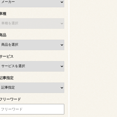
車種
商品
サービス
記事指定
フリーワード