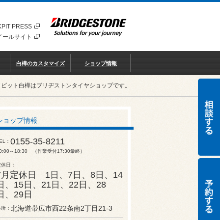
PIT PRESS
イールサイト
白樺のカスタマイズ
ショップ情報
クピット白樺はブリヂストンタイヤショップです。
ショップ情報
0155-35-8211
EL
0:00～18:30 （作業受付17:30最終）
定休日
7月定休日 1日、7日、8日、14
日、15日、21日、22日、28
日、29日
北海道帯広市西22条南2丁目21-3
住所