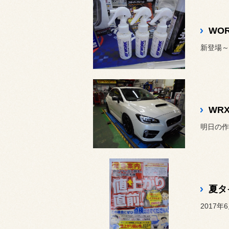
新登場～
WR
明日の作
夏タ
2017