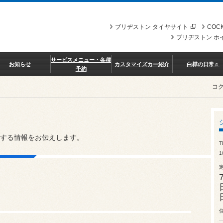
ブリヂストン タイヤサイト
COCK
ブリヂストン ホ
サービスメニュー・各種
お知らせ
カスタマイズカー紹介
白樺の日常♬
予約
コ
する情報をお伝えします。
T
1