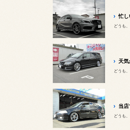
忙し
どうも、
天気
どうも、
当店
どうも、