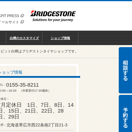
PIT PRESS
イールサイト
白樺のカスタマイズ
ショップ情報
クピット白樺はブリヂストンタイヤショップです。
ショップ情報
0155-35-8211
EL
0:00～18:30 （作業受付17:30最終）
定休日
7月定休日 1日、7日、8日、14
日、15日、21日、22日、28
日、29日
北海道帯広市西22条南2丁目21-3
住所