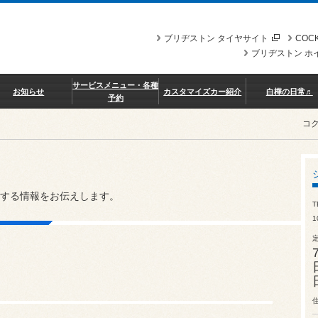
ブリヂストン タイヤサイト
COCK
ブリヂストン ホ
サービスメニュー・各種
お知らせ
カスタマイズカー紹介
白樺の日常♬
予約
コ
する情報をお伝えします。
T
1