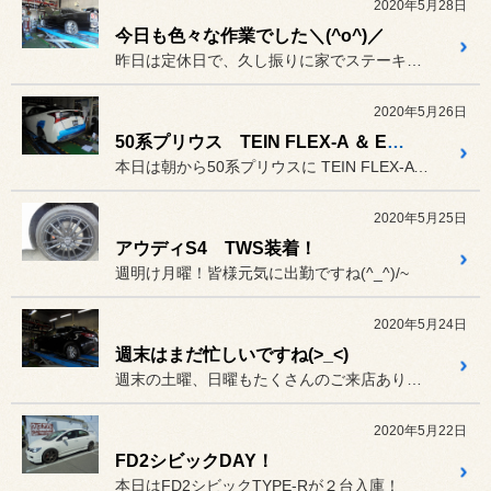
2020年5月28日
今日も色々な作業でした＼(^o^)／
昨日は定休日で、久し振りに家でステーキを焼いて（特売品ですが）
2020年5月26日
50系プリウス TEIN FLEX-A ＆ EDFCアクティブ装着
本日は朝から50系プリウスに TEIN FLEX-A ＆ ED...
2020年5月25日
アウディS4 TWS装着！
週明け月曜！皆様元気に出勤ですね(^_^)/~
2020年5月24日
週末はまだ忙しいですね(>_<)
週末の土曜、日曜もたくさんのご来店ありがとうございますm(__)m
2020年5月22日
FD2シビックDAY！
本日はFD2シビックTYPE-Rが２台入庫！