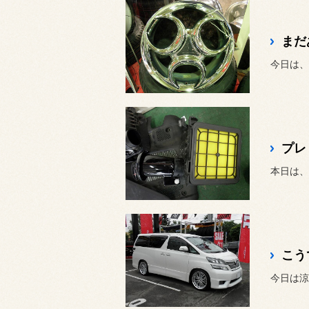
まだ
今日は、
プレ
こう
今日は涼