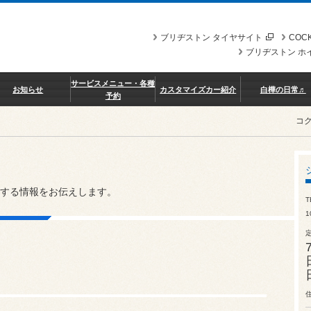
ブリヂストン タイヤサイト
COCK
ブリヂストン ホ
サービスメニュー・各種
お知らせ
カスタマイズカー紹介
白樺の日常♬
予約
コ
する情報をお伝えします。
T
1