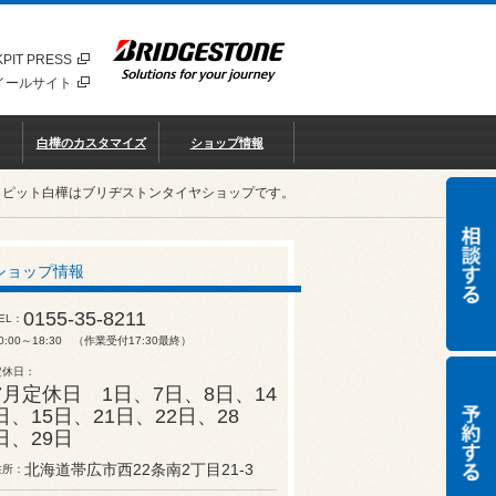
PIT PRESS
イールサイト
白樺のカスタマイズ
ショップ情報
クピット白樺はブリヂストンタイヤショップです。
ショップ情報
0155-35-8211
EL
0:00～18:30 （作業受付17:30最終）
定休日
7月定休日 1日、7日、8日、14
日、15日、21日、22日、28
日、29日
北海道帯広市西22条南2丁目21-3
住所