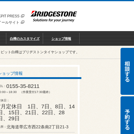
PIT PRESS
イールサイト
白樺のカスタマイズ
ショップ情報
クピット白樺はブリヂストンタイヤショップです。
ショップ情報
0155-35-8211
EL
0:00～18:30 （作業受付17:30最終）
定休日
7月定休日 1日、7日、8日、14
日、15日、21日、22日、28
日、29日
北海道帯広市西22条南2丁目21-3
住所