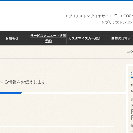
ブリヂストン タイヤサイト
COCK
ブリヂストン ホ
サービスメニュー・各種
お知らせ
カスタマイズカー紹介
白樺の日常♬
予約
コ
する情報をお伝えします。
T
1