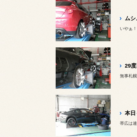
ムシ
29
無事札幌
本日も
帯広は連