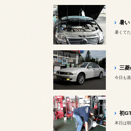
暑い
暑くてた
三菱
今日も蒸
初G