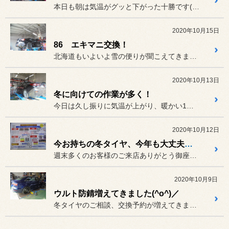
本日も朝は気温がグッと下がった十勝です(@_@)
2020年10月15日
86 エキマニ交換！
北海道もいよいよ雪の便りが聞こえてきましたね(^_^;)
2020年10月13日
冬に向けての作業が多く！
今日は久し振りに気温が上がり、暖かい1日でした(^o^)／
2020年10月12日
今お持ちの冬タイヤ、今年も大丈夫ですか？
週末多くのお客様のご来店ありがとう御座いますm(__)m
2020年10月9日
ウルト防錆増えてきました(^o^)／
冬タイヤのご相談、交換予約が増えてきましたが、