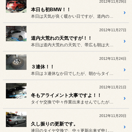
2012年11月29日
本日も初BMW！！
本日は天気が良く暖かい日ですが、道内の一部ではまだ停電が続いている...
2012年11月27日
道内大荒れの天気ですが！！
本日は道内大荒れの天気で、帯広も朝は大粒の雪が降っていました。昼頃...
2012年11月24日
３連休！！
本日は３連休なか日でしたが、朝からタイヤ交換のお客様でバタバタとし...
2012年11月21日
冬もアライメント大事ですよ！！
タイヤ交換で中々作業出来ませんでしたが、冬にこそアライメントは大事...
2012年11月20日
久し振りの更新です。
連日のタイヤ交換で、中々更新出来ず申し訳ありません。十勝も降雪が有...