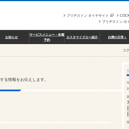
ブリヂストン タイヤサイト
COCK
ブリヂストン ホ
サービスメニュー・各種
お知らせ
カスタマイズカー紹介
白樺の日常♬
予約
コ
する情報をお伝えします。
T
1