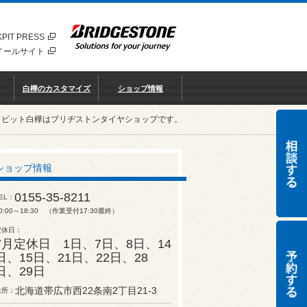
PIT PRESS
イールサイト
白樺のカスタマイズ
ショップ情報
クピット白樺はブリヂストンタイヤショップです。
ショップ情報
0155-35-8211
EL
0:00～18:30 （作業受付17:30最終）
定休日
7月定休日 1日、7日、8日、14
日、15日、21日、22日、28
日、29日
北海道帯広市西22条南2丁目21-3
住所