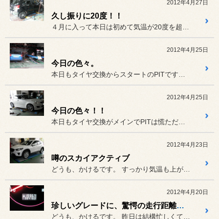
2012年4月27日
久し振りに20度！！
４月に入って本日は初めて気温が20度を超えました。と言う事で朝から...
2012年4月25日
今日の色々。
本日もタイヤ交換からスタートのPITです。まだ交換されていない方は...
2012年4月25日
今日の色々！！
本日もタイヤ交換がメインでPITは慌ただしく進行しています。
2012年4月23日
噂のスカイアクティブ
どうも、かけるです。 すっかり気温も上がって来ましたが...
2012年4月20日
珍しいグレードに、驚愕の走行距離！！
どうも、かけるです。 昨日は結構忙しくて、帰ったらぐっ...