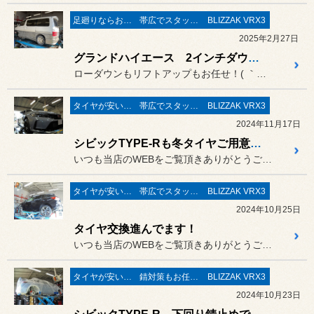
足廻りならお任せ♬
帯広でスタッドレスタイヤ
BLIZZAK VRX3
2025年2月27日
グランドハイエース 2インチダウンキット/ブリザック VRX3交換
ローダウンもリフトアップもお任せ！( ｀ー´)ノ
タイヤが安い(^^♪
帯広でスタッドレスタイヤ
BLIZZAK VRX3
2024年11月17日
シビックTYPE-Rも冬タイヤご用意しております！
いつも当店のWEBをご覧頂きありがとうございます(^^♪
タイヤが安い(^^♪
帯広でスタッドレスタイヤ
BLIZZAK VRX3
2024年10月25日
タイヤ交換進んでます！
いつも当店のWEBをご覧頂きありがとうございます(^^♪
タイヤが安い(^^♪
錆対策もお任せ！
BLIZZAK VRX3
2024年10月23日