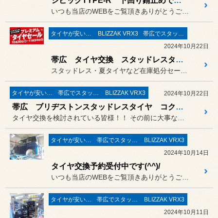
シビックTYPE-R 下回り錆止めです！
いつも当店のWEBをご覧頂きありがとうございます(^^♪
タイヤが安い(^^♪
BLIZZAK VRX3
帯広でスタッドレスタイヤ
2024年10月22日
帯広 タイヤ交換 スタッドレスタイヤお買い得 安い WEB予約で便利 ブリヂストンのコクピット白樺
スタッドレス・夏タイヤなど在庫処分セールも同時開催中 ！！
タイヤが安い(^^♪
帯広でスタッドレスタイヤ
BLIZZAK VRX3
2024年10月22日
帯広 ブリヂストンスタッドレスタイヤ コクピット白樺にお任せ！！
タイヤ交換を検討されている皆様！！ その前に大事なタイヤを点検しま...
タイヤが安い(^^♪
帯広でスタッドレスタイヤ
BLIZZAK VRX3
2024年10月14日
タイヤ交換予約受付中です(^^)/
いつも当店のWEBをご覧頂きありがとうございます(^^♪
タイヤが安い(^^♪
帯広でスタッドレスタイヤ
BLIZZAK VRX3
2024年10月11日