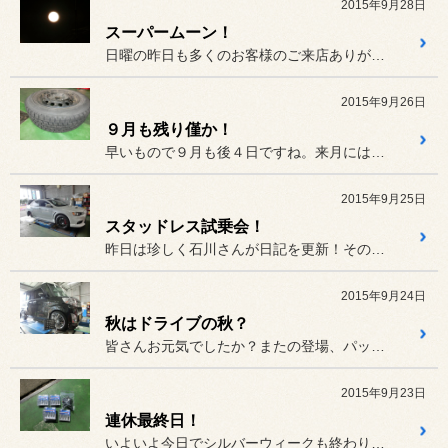
2015年9月28日
スーパームーン！
日曜の昨日も多くのお客様のご来店ありがとう御座いました、昨日は自分...
2015年9月26日
９月も残り僅か！
早いもので９月も後４日ですね。来月には初雪の所も出て来る時期！冬は...
2015年9月25日
スタッドレス試乗会！
昨日は珍しく石川さんが日記を更新！その影響で今日は天気崩れるかな？...
2015年9月24日
秋はドライブの秋？
皆さんお元気でしたか？またの登場、パッション石川です。!(^^)!
2015年9月23日
連休最終日！
いよいよ今日でシルバーウィークも終わり！ 家の子供は朝からサザエさ...