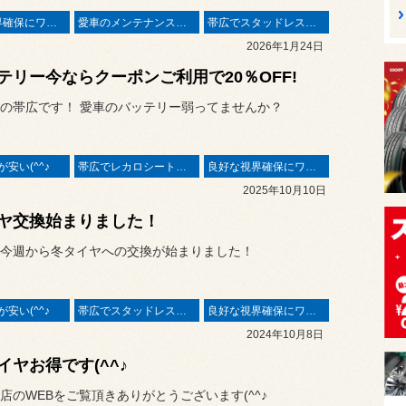
良好な視界確保にワイパー
愛車のメンテナンスはプロに♬
帯広でスタッドレスタイヤ
2026年1月24日
テリー今ならクーポンご利用で20％OFF!
の帯広です！ 愛車のバッテリー弱ってませんか？
安い(^^♪
帯広でレカロシート取扱店
良好な視界確保にワイパー
2025年10月10日
ヤ交換始まりました！
今週から冬タイヤへの交換が始まりました！
安い(^^♪
帯広でスタッドレスタイヤ
良好な視界確保にワイパー
2024年10月8日
イヤお得です(^^♪
店のWEBをご覧頂きありがとうございます(^^♪