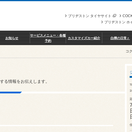
ブリヂストン タイヤサイト
COCK
ブリヂストン ホ
サービスメニュー・各種
お知らせ
カスタマイズカー紹介
白樺の日常♬
予約
コ
する情報をお伝えします。
T
1