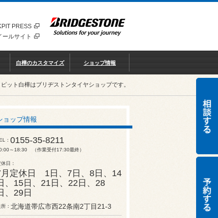
PIT PRESS
イールサイト
白樺のカスタマイズ
ショップ情報
クピット白樺はブリヂストンタイヤショップです。
ショップ情報
0155-35-8211
EL
0:00～18:30 （作業受付17:30最終）
定休日
7月定休日 1日、7日、8日、14
日、15日、21日、22日、28
日、29日
北海道帯広市西22条南2丁目21-3
住所