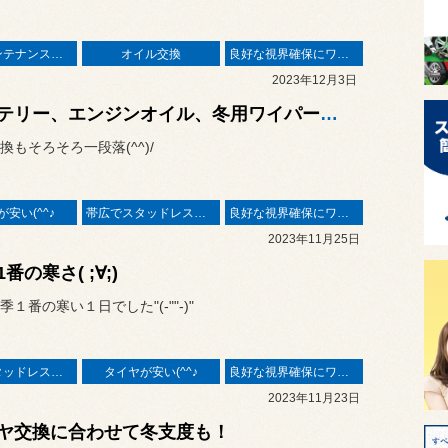
愛車のメンテナンスはプロに♬
オイル交換
良好な視界確保にワイパー
2023年12月3日
バッテリー、エンジンオイル、冬用ワイパーお任せ下さい(^^)/
換もそろそろ一段落(^^)/
安い(^^♪
帯広でスタッドレスタイヤ
良好な視界確保にワイパー
2023年11月25日
番の寒さ( ;∀;)
１番の寒い１日でした"(-""-)"
帯広でスタッドレスタイヤ
タイヤが安い(^^♪
良好な視界確保にワイパー
2023年11月23日
ヤ交換に合わせて冬支度も！