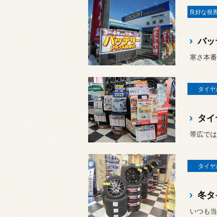
バッ
寒さ本番
タイヤが
タイ
帯広では
タイヤが
冬タ
いつも当