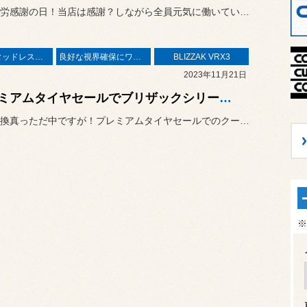
本日は勤労感謝の日！当店は感謝？しながら全員元気に働いています( ...
帯広でスタッドレスタイヤ
良好な視界確保にワイパー
BLIZZAK VRX3
2023年11月21日
プレミアムタイヤセールでブリザックシリーズお得に購入！
タイヤ交換真っただ中ですが！プレミアムタイヤセールでのクーポンご利...
※