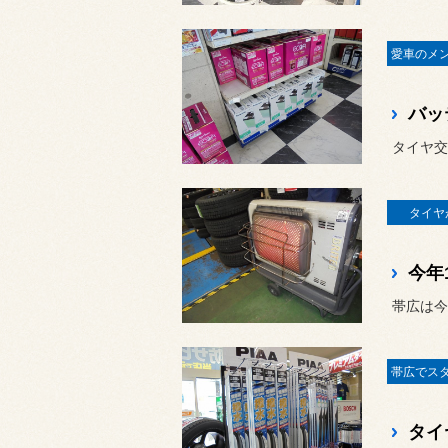
タイヤ交
タイヤが
今年1
帯広は今季
タイ