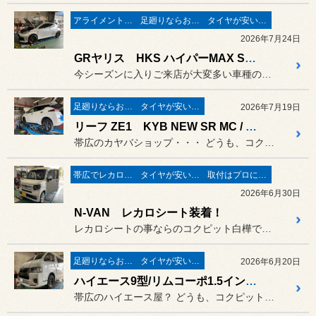
アライメントで走りが変わる♬
足廻りならお任せ♬
タイヤが安い(^^♪
2026年7月24日
GRヤリス HKS ハイパーMAX S装着の巻き！
今シーズンに入りご来店が大変多い車種のGRヤリス後期モデル！
足廻りならお任せ♬
タイヤが安い(^^♪
2026年7月19日
リーフ ZE1 KYB NEW SR MC / ブリヂストン フィネッサ HB01
帯広のカヤバショップ・・・ どうも、コクピット白樺江村で御座...
帯広でレカロシート取扱店
タイヤが安い(^^♪
取付はプロにお任せ♪
2026年6月30日
N-VAN レカロシート装着！
レカロシートの事ならのコクピット白樺です！
足廻りならお任せ♬
タイヤが安い(^^♪
2026年6月20日
ハイエース9型/リムコーポ1.5インチダウンエクステージKIT＆ファブレス ヴァローネ
帯広のハイエース屋？ どうも、コクピット白樺代車生活中...