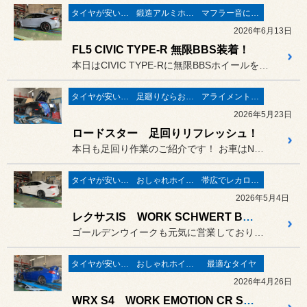
タイヤが安い(^^♪
鍛造アルミホイール
マフラー音に痺れる
2026年6月13日
FL5 CIVIC TYPE-R 無限BBS装着！
本日はCIVIC TYPE-Rに無限BBSホイールを装着！お車は前...
タイヤが安い(^^♪
足廻りならお任せ♬
アライメントで走りが変わる♬
2026年5月23日
ロードスター 足回りリフレッシュ！
本日も足回り作業のご紹介です！ お車はNBロードスター！
タイヤが安い(^^♪
おしゃれホイール♬
帯広でレカロシート取扱店
2026年5月4日
レクサスIS WORK SCHWERT BRUNNEN 装着!
ゴールデンウイークも元気に営業しておりますコクピット白樺です！
タイヤが安い(^^♪
おしゃれホイール♬
最適なタイヤ
2026年4月26日
WRX S4 WORK EMOTION CR Shigoku装着！