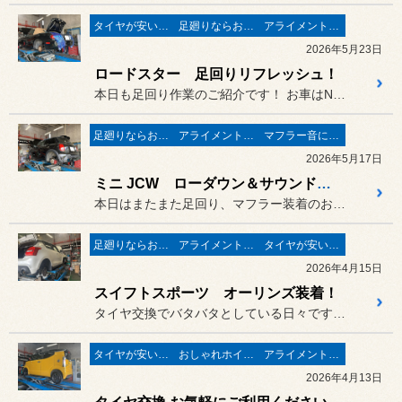
タイヤが安い(^^♪
足廻りならお任せ♬
アライメントで走りが変わる♬
2026年5月23日
ロードスター 足回りリフレッシュ！
本日も足回り作業のご紹介です！ お車はNBロードスター！
足廻りならお任せ♬
アライメントで走りが変わる♬
マフラー音に痺れる
2026年5月17日
ミニ JCW ローダウン＆サウンドチューニング！
本日はまたまた足回り、マフラー装着のお客様のご紹介！
足廻りならお任せ♬
アライメントで走りが変わる♬
タイヤが安い(^^♪
2026年4月15日
スイフトスポーツ オーリンズ装着！
タイヤ交換でバタバタとしている日々ですが、
タイヤが安い(^^♪
おしゃれホイール♬
アライメントで走りが変わる♬
2026年4月13日