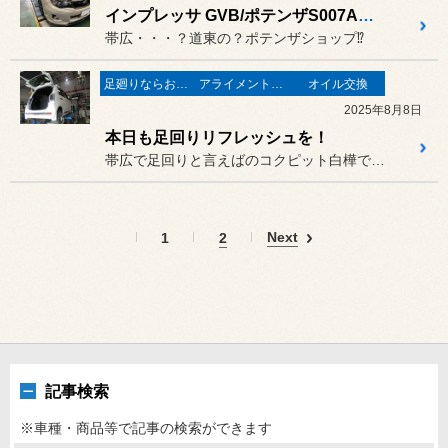
インプレッサ GVB/ポテンザS007A＆アライメント
帯広・・・？道東の？ポテンザショップ⁉
足廻りならお任せ♬
アライメントで走りが変わる♬
オイル交換
2025年8月8日
本日も足回りリフレッシュを！
帯広で足回りと言えばのコクピット白樺です(^^♪
Next
1
2
記事検索
※車種・商品等で記事の検索ができます