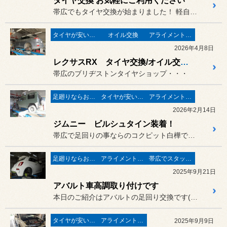
タイヤ交換 お気軽にご利用ください
帯広でもタイヤ交換が始まりました！ 軽自動車ですと1台5,500円～...
タイヤが安い(^^♪
オイル交換
アライメントで走りが変わる♬
2026年4月8日
レクサスRX タイヤ交換/オイル交換/アライメント
帯広のブリヂストンタイヤショップ・・・
足廻りならお任せ♬
タイヤが安い(^^♪
アライメントで走りが変わる♬
2026年2月14日
ジムニー ビルシュタイン装着！
帯広で足回りの事ならのコクピット白樺です！
足廻りならお任せ♬
アライメントで走りが変わる♬
帯広でスタッドレスタイヤ
2025年9月21日
アバルト車高調取り付けです
本日のご紹介はアバルトの足回り交換です(^^)/
タイヤが安い(^^♪
アライメントで走りが変わる♬
2025年9月9日