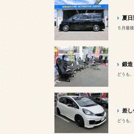
夏日
５月最後
鍛造
どうも、
差し
どうも、