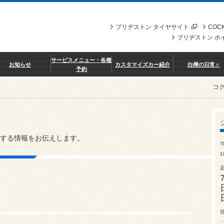
ブリヂストン タイヤサイト
COCK
ブリヂストン ホ
サービスメニュー・各種
お知らせ
カスタマイズカー紹介
白樺の日常♬
予約
コ
する情報をお伝えします。
T
1