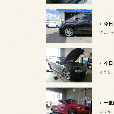
今日
昨日から
今日
どうも、
一度
どうも、