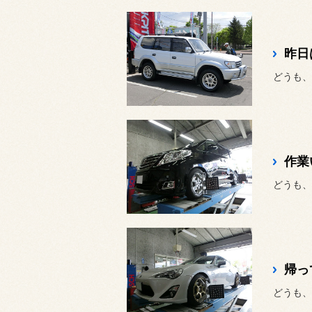
昨日
どうも、
作業
どうも、
帰っ
どうも、