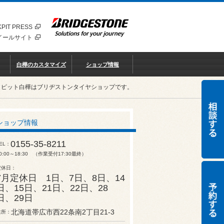
PIT PRESS
イールサイト
白樺のカスタマイズ
ショップ情報
クピット白樺はブリヂストンタイヤショップです。
ショップ情報
0155-35-8211
EL
0:00～18:30 （作業受付17:30最終）
定休日
7月定休日 1日、7日、8日、14
日、15日、21日、22日、28
日、29日
北海道帯広市西22条南2丁目21-3
住所