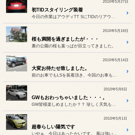
2010年5月27日
初TIDスタイリング装着
今日の作業はアウディTT SにTIDのリアウイングとリアアンダーの...
2010年5月18日
桜も満開を過ぎましたが・・・
裏の公園の桜も葉っぱが目立ってきました。
2010年5月14日
大変お待たせ致しました。
前のお車でもLSを装着頂き、今回のお車もやはりLSを購入頂きました...
2010年5月6日
GWもおわっちゃいました・・・。
GW皆様楽しめましたか？？ 珍しく天気もよいまま過ぎて、お出...
2010年5月1日
超春らしい陽気です
いやぁ、今日はあったかいです。 風は強いですが、温風なので春らし...