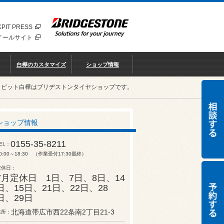
PIT PRESS
イールサイト
白樺のカスタマイズ
ショップ情報
クピット白樺はブリヂストンタイヤショップです。
ショップ情報
0155-35-8211
EL
0:00～18:30 （作業受付17:30最終）
定休日
7月定休日 1日、7日、8日、14
日、15日、21日、22日、28
日、29日
北海道帯広市西22条南2丁目21-3
住所