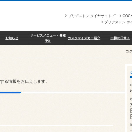
ブリヂストン タイヤサイト
COCK
ブリヂストン ホ
サービスメニュー・各種
お知らせ
カスタマイズカー紹介
白樺の日常♬
予約
コ
する情報をお伝えします。
T
1