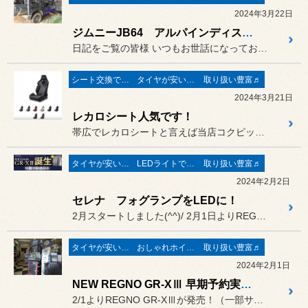
2024年3月22日
ジムニーJB64 アルパインディスプレイオーディオ その他諸々
日記をご覧の皆様 いつもお世話になっております
シート交換で快適♪
タイヤが安い(^^♪
取り扱い豊富♬
2024年3月21日
レカロシート人気です！
帯広でレカロシートと言えば当店コクピット白樺！
タイヤが安い(^^♪
LEDライトで視界バッチリ♬
取り扱い豊富♬
2024年2月2日
セレナ フォグランプをLEDに！
2月スタートしました(^^)/ 2月1日よりREGNO GR-X...
タイヤが安い(^^♪
おしゃれホイール♬
取り扱い豊富♬
2024年2月1日
NEW REGNO GR-XⅢ 早期予約実施中！
2/1よりREGNO GR-XⅢが発売！（一部サイズはGR-XⅡの...