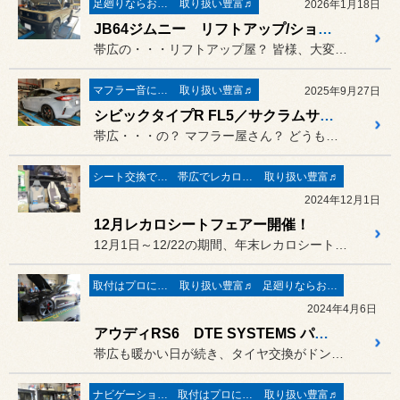
足廻りならお任せ♬
取り扱い豊富♬
2026年1月18日
JB64ジムニー リフトアップ/ショーワガレージ
帯広の・・・リフトアップ屋？ 皆様、大変お久しぶりで御座います
マフラー音に痺れる
取り扱い豊富♬
2025年9月27日
シビックタイプR FL5／サクラムサイレンサー
帯広・・・の？ マフラー屋さん？ どうも、コクピット白樺 江村で御...
シート交換で快適♪
帯広でレカロシート取扱店
取り扱い豊富♬
2024年12月1日
12月レカロシートフェアー開催！
12月1日～12/22の期間、年末レカロシートフェアーを開催致しま...
取付はプロにお任せ♪
取り扱い豊富♬
足廻りならお任せ♬
2024年4月6日
アウディRS6 DTE SYSTEMS パワーコントロール装着！
帯広も暖かい日が続き、タイヤ交換がドンドン進んでいます(^^)/
ナビゲーションもお任せ♬
取付はプロにお任せ♪
取り扱い豊富♬