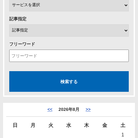
記事指定
フリーワード
<<
2026年8月
>>
日
月
火
水
木
金
土
1