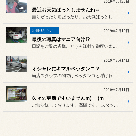
2019年7月25日
最近お天気ぱっとしませんね～
曇りだったり雨だったり、お天気ぱっとしませんね。
足廻りならお任せ♬
2019年7月19日
最後の写真はマニア向け!?
日記をご覧の皆様、どうも江村で御座いますm(__)m
2019年7月14日
オシャレにキマルペッタンコ？
当店スタッフの間ではペッタンコと呼ばれている車両
2019年7月11日
久々の更新ですいませんm(_ _)m
ご無沙汰しております、高橋です。 スタッフ日記の更新が滞っており申...