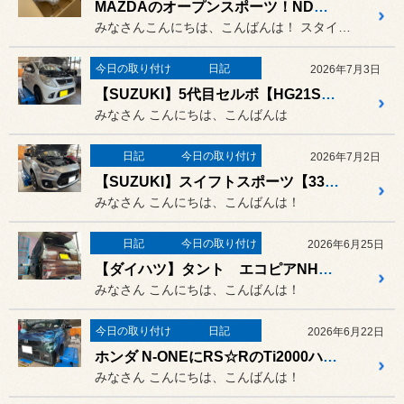
MAZDAのオープンスポーツ！NDロードスターにサクラムマフラー取り付け！
みなさんこんにちは、こんばんは！ スタイルコクピット新潟青山の樋口...
今日の取り付け
日記
2026年7月3日
【SUZUKI】5代目セルボ【HG21S型】スプリング、サスペンション交換でリフレッシュ！
みなさん こんにちは、こんばんは
日記
今日の取り付け
2026年7月2日
【SUZUKI】スイフトスポーツ【33型】にDefiのブーストメーター取り付け！
みなさん こんにちは、こんばんは！
日記
今日の取り付け
2026年6月25日
【ダイハツ】タント エコピアNH200Cにタイヤ交換！
みなさん こんにちは、こんばんは！
今日の取り付け
日記
2026年6月22日
ホンダ N-ONEにRS☆RのTi2000ハーフダウンスプリングを取り付けて程よくローダウン！
みなさん こんにちは、こんばんは！