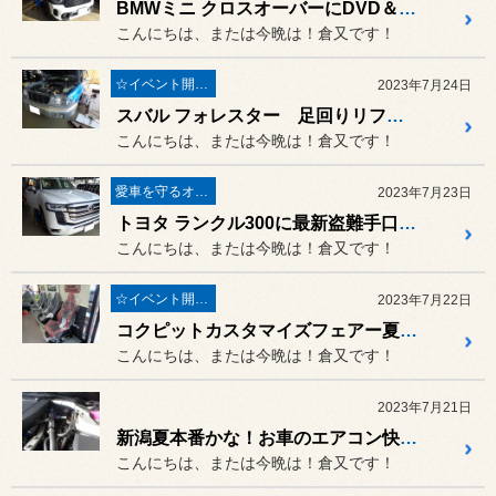
BMWミニ クロスオーバーにDVD＆地デジシステム取付！イベント情報更新！！
こんにちは、または今晩は！倉又です！
☆イベント開催☆
2023年7月24日
スバル フォレスター 足回りリフレッシュ！イベントご紹介！！
こんにちは、または今晩は！倉又です！
愛車を守るオーサーアラーム
2023年7月23日
トヨタ ランクル300に最新盗難手口！リレーアタックやCANインベーダーから愛車を守るAUTHOR ALARMの取付！
こんにちは、または今晩は！倉又です！
☆イベント開催☆
2023年7月22日
コクピットカスタマイズフェアー夏！体感フェア第二弾は7月29日、30日に開催。アルミホイールメーカーWORK＆WEDS来店！
こんにちは、または今晩は！倉又です！
2023年7月21日
新潟夏本番かな！お車のエアコン快適ですか？WURTHクールショットばんばんウってます？！
こんにちは、または今晩は！倉又です！