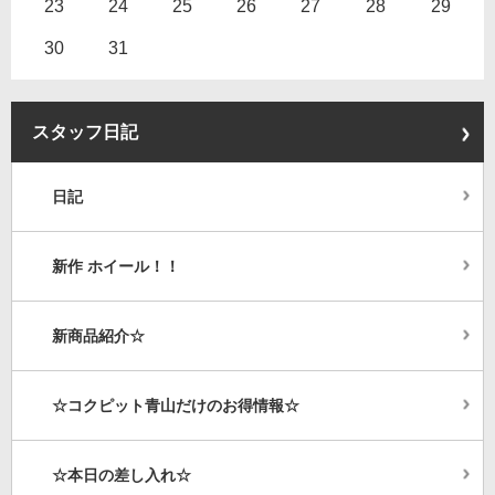
23
24
25
26
27
28
29
30
31
スタッフ日記
日記
新作 ホイール！！
新商品紹介☆
☆コクピット青山だけのお得情報☆
☆本日の差し入れ☆