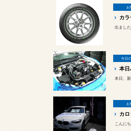
お
カラ
出ました
今日
本日、新
お
こんにち