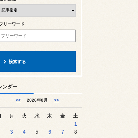
フリーワード
レンダー
<<
2026年8月
>>
日
月
火
水
木
金
土
1
2
3
4
5
6
7
8