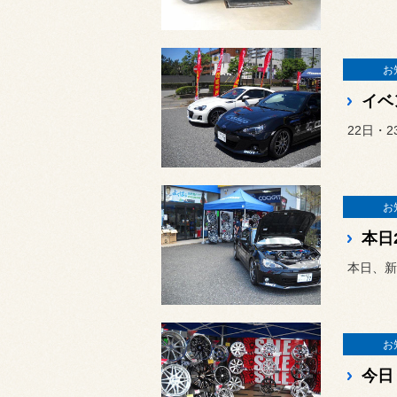
お
22日・
お
本日
本日、新
お
今日