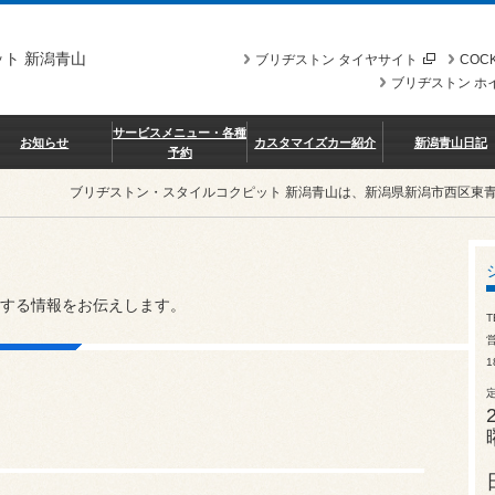
ト 新潟青山
ブリヂストン タイヤサイト
COCK
ブリヂストン ホ
サービスメニュー・各種
お知らせ
カスタマイズカー紹介
新潟青山日記
予約
ブリヂストン・スタイルコクピット 新潟青山は、新潟県新潟市西区東
する情報をお伝えします。
T
営
1