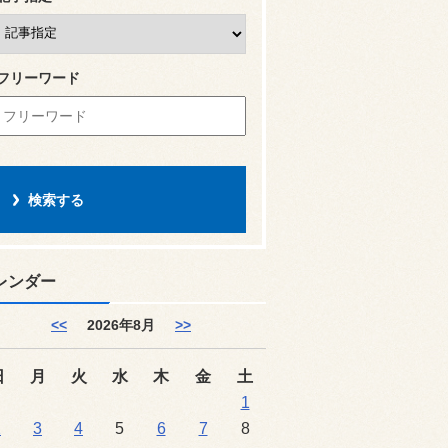
フリーワード
レンダー
<<
2026年8月
>>
日
月
火
水
木
金
土
1
2
3
4
5
6
7
8