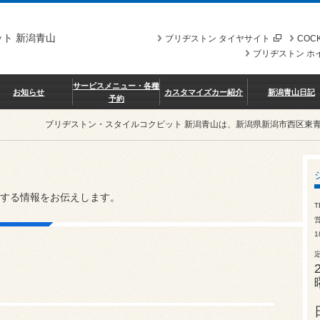
ト 新潟青山
ブリヂストン タイヤサイト
COCK
ブリヂストン ホ
サービスメニュー・各種
お知らせ
カスタマイズカー紹介
新潟青山日記
予約
ブリヂストン・スタイルコクピット 新潟青山は、新潟県新潟市西区東
する情報をお伝えします。
T
営
1