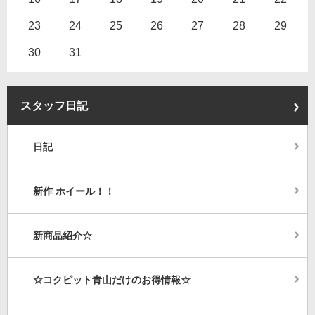
23
24
25
26
27
28
29
30
31
スタッフ日記
日記
新作 ホイール！！
新商品紹介☆
☆コクピット青山だけのお得情報☆