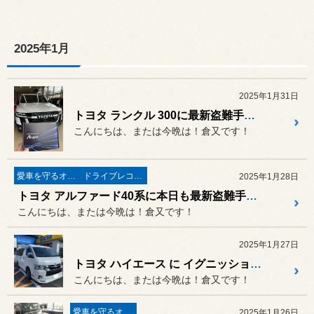
2025年1月
2025年1月31日
トヨタ ランクル 300に最新盗難手口から愛車を守るセキュリティー アルゴスD1取付！
こんにちは、または今晩は！倉又です！
愛車を守るオーサーアラーム
ドライブレコーダー・レーダー
2025年1月28日
トヨタ アルファード40系に本日も最新盗難手口！キーエミュレーターまたリレーアタックやCANインベーダーから愛車をデジタルセキュリティーで守る AUTHOR ALARM取付！1月29日は定休日です！！
こんにちは、または今晩は！倉又です！
2025年1月27日
トヨタ ハイエース に イグニッションコイル & NGK プレミアムRX スパークプラグ と スロコン PPT の取付
こんにちは、または今晩は！倉又です！
愛車を守るオーサーアラーム
2025年1月26日