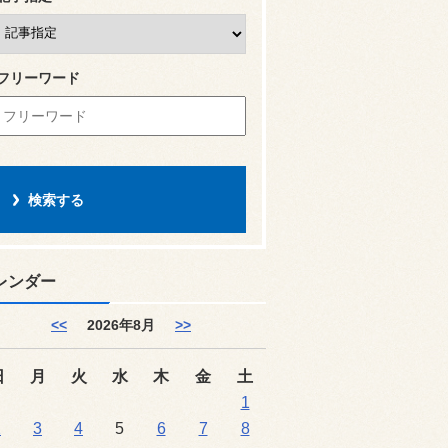
フリーワード
レンダー
<<
2026年8月
>>
日
月
火
水
木
金
土
1
2
3
4
5
6
7
8