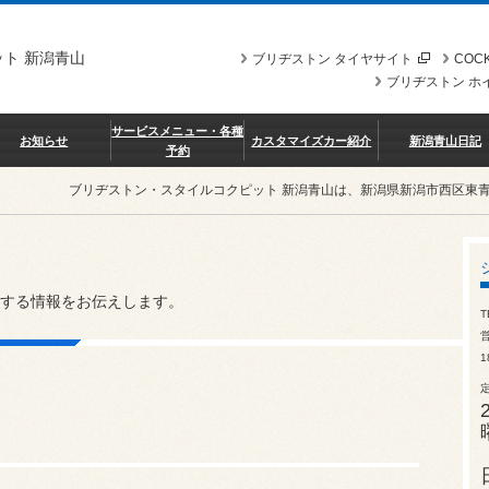
ト 新潟青山
ブリヂストン タイヤサイト
COCK
ブリヂストン ホ
サービスメニュー・各種
お知らせ
カスタマイズカー紹介
新潟青山日記
予約
ブリヂストン・スタイルコクピット 新潟青山は、新潟県新潟市西区東
する情報をお伝えします。
T
営
1