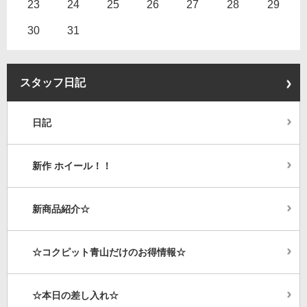
23
24
25
26
27
28
29
30
31
スタッフ日記
日記
新作 ホイール！！
新商品紹介☆
☆コクピット青山だけのお得情報☆
☆本日の差し入れ☆