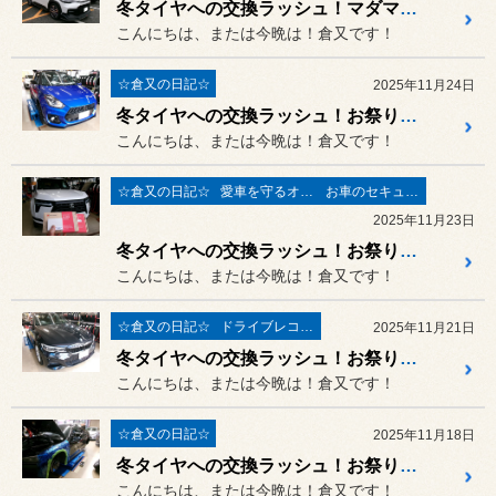
冬タイヤへの交換ラッシュ！マダマダお祭り騒ぎです！！11月26日は定休日です！！
こんにちは、または今晩は！倉又です！
☆倉又の日記☆
2025年11月24日
冬タイヤへの交換ラッシュ！お祭り騒ぎです！！スズキ スイフトスポーツにパイオニア ディスプレオーディオ取付！！
こんにちは、または今晩は！倉又です！
☆倉又の日記☆
愛車を守るオーサーアラーム
お車のセキュリィティ関連
2025年11月23日
冬タイヤへの交換ラッシュ！お祭り騒ぎです！！レクサスGX550はデジタルセキュリティー・オーサーアラームシリーズ取付 などは新潟市のセキュリティ店にオマカセ！！！
こんにちは、または今晩は！倉又です！
☆倉又の日記☆
ドライブレコーダー・レーダー
2025年11月21日
冬タイヤへの交換ラッシュ！お祭り騒ぎです！！BMWはバッテリー交換！トヨタ VOXYは前後ドラレコ取付！！
こんにちは、または今晩は！倉又です！
☆倉又の日記☆
2025年11月18日
冬タイヤへの交換ラッシュ！お祭り騒ぎです！！BMW 4シリーズ グランクーペ 足回り交換！！11月19日は定休日です！！
こんにちは、または今晩は！倉又です！