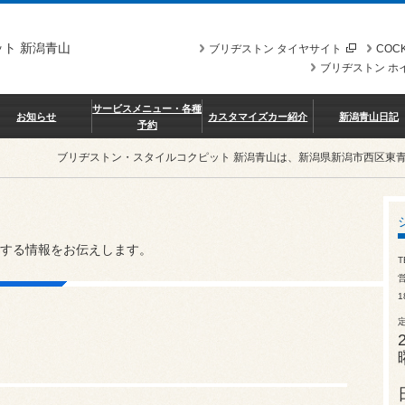
ト 新潟青山
ブリヂストン タイヤサイト
COCK
ブリヂストン ホ
サービスメニュー・各種
お知らせ
カスタマイズカー紹介
新潟青山日記
予約
ブリヂストン・スタイルコクピット 新潟青山は、新潟県新潟市西区東
する情報をお伝えします。
T
営
1