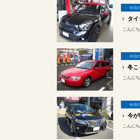
今日
タイ
こんにち
今日
冬こ
こんにち
今日
今が
こんにち