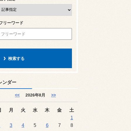
フリーワード
レンダー
<<
2026年8月
>>
日
月
火
水
木
金
土
1
2
3
4
5
6
7
8