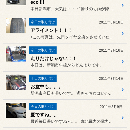
eco !!!
本日新潟市、天気は・・・“曇りのち雨が降りそうな感じ”です。
今日の取り付け
2011年8月18日
アライメント！！！
↑この写真は、先日タイヤ交換をさせていただいたお客様のタイヤです。
今日の取り付け
2011年8月16日
走りだけじゃない！！
本日は、新潟市午後からどんよりです。
今日の取り付け
2011年8月14日
お盆中も。。。
新潟市今日も暑いです。 皆さんお盆はいかがお過ごしですか？
今日の取り付け
2011年8月9日
夏ですね。。
最近毎日暑いですね～。。 東北電力の電力使用率もピーク時9...