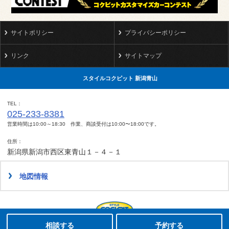
サイトポリシー
プライバシーポリシー
リンク
サイトマップ
スタイルコクピット 新潟青山
TEL
025-233-8381
営業時間は10:00～18:30 作業、商談受付は10:00〜18:00です。
住所
新潟県新潟市西区東青山１－４－１
地図情報
タイヤ点検・安全点検/タイヤ履き替え/オイル交換/その他ピット作業の予約
クローク契約会員専用タイヤ履き替え※タイヤ履き替えを希望のクローク契約会員の方はこちらを選択ください
本日のタイヤ履き替え順番待ち予約 ※クローク契約会員の方はご利用いただけません
Copyright(C)2009-2022 STYLE COCKPIT NIIGATA AOYAMA.All rights reserved.
相談する
予約する