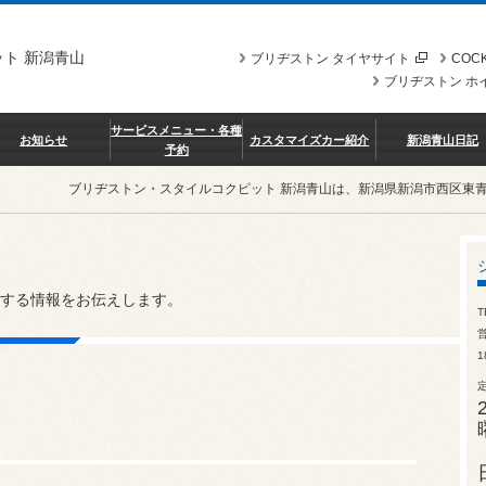
ト 新潟青山
ブリヂストン タイヤサイト
COCK
ブリヂストン ホ
サービスメニュー・各種
お知らせ
カスタマイズカー紹介
新潟青山日記
予約
ブリヂストン・スタイルコクピット 新潟青山は、新潟県新潟市西区東
する情報をお伝えします。
T
営
1