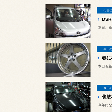
今日
DS
本日、新
今日
春に
本日も新
今日
俊敏
今年にな