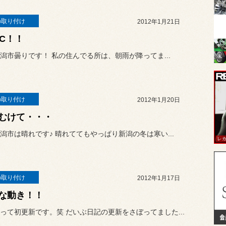
の取り付け
2012年1月21日
RC！！
潟市曇りです！ 私の住んでる所は、朝雨が降ってま...
の取り付け
2012年1月20日
むけて・・・
潟市は晴れです♪ 晴れててもやっぱり新潟の冬は寒い...
の取り付け
2012年1月17日
な動き！！
って初更新です。笑 だいぶ日記の更新をさぼってました...