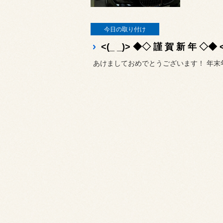
今日の取り付け
<(_ _)> ◆◇ 謹 賀 新 年 ◇◆ <
あけましておめでとうございます！ 年末年