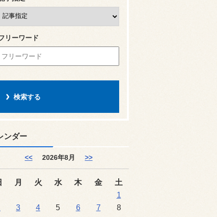
フリーワード
レンダー
<<
2026年8月
>>
日
月
火
水
木
金
土
1
2
3
4
5
6
7
8