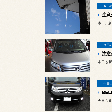
今日
注意
本日、新
今日
注意
本日も新
今日
BE
今日も新