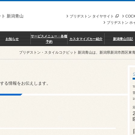
ト 新潟青山
ブリヂストン タイヤサイト
COCK
ブリヂストン ホ
サービスメニュー・各種
お知らせ
カスタマイズカー紹介
新潟青山日記
予約
ブリヂストン・スタイルコクピット 新潟青山は、新潟県新潟市西区東
する情報をお伝えします。
T
営
1