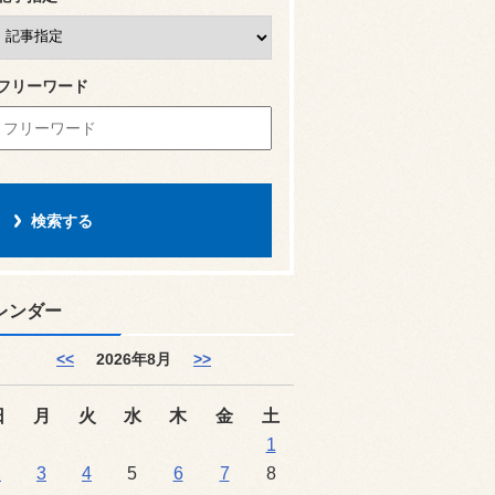
フリーワード
レンダー
<<
2026年8月
>>
日
月
火
水
木
金
土
1
2
3
4
5
6
7
8