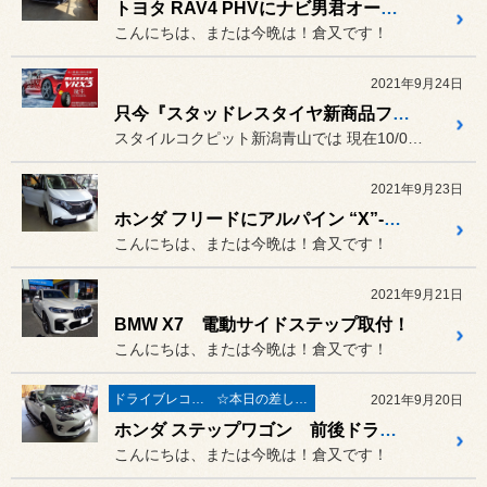
トヨタ RAV4 PHVにナビ男君オールインワンインターフェイス＆DVD＆HDMI取付！
こんにちは、または今晩は！倉又です！
2021年9月24日
只今『スタッドレスタイヤ新商品フェア』＆『コクピットカスタマイズフェア“秋”』
スタイルコクピット新潟青山では 現在10/03（日）までの間 『...
2021年9月23日
ホンダ フリードにアルパイン “X”-Premium Sound取付！
こんにちは、または今晩は！倉又です！
2021年9月21日
BMW X7 電動サイドステップ取付！
こんにちは、または今晩は！倉又です！
ドライブレコーダー・レーダー
☆本日の差し入れ☆
2021年9月20日
ホンダ ステップワゴン 前後ドライブレコーダー取付！ トヨタ 86GRスポーツ 足回り交換！！スズキ ジムニー バンパー交換！！！
こんにちは、または今晩は！倉又です！