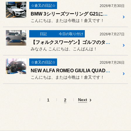
☆倉又の日記☆
2026年7月30日
BMW 3シリーズツーリング G21にBBS LM＆ポテンザS007A 19インチ装着！
こんにちは、または今晩は！倉又です！
日記
今日の取り付け
2026年7月27日
【フォルクスワーゲン】ゴルフのタイヤ交換作業！ブリヂストンのカジュアルスポーツタイヤ「POTENZA Adrenalin RE005」を装着！
みなさん こんにちは、こんばんは！
☆倉又の日記☆
2026年7月26日
NEW ALFA ROMEO GIULIA QUADRIFOGLIO（アルファロメオ ジュリア クアドリフォリオ）を4輪アライメント測定＆調整！
こんにちは、または今晩は！倉又です！
Next
1
2