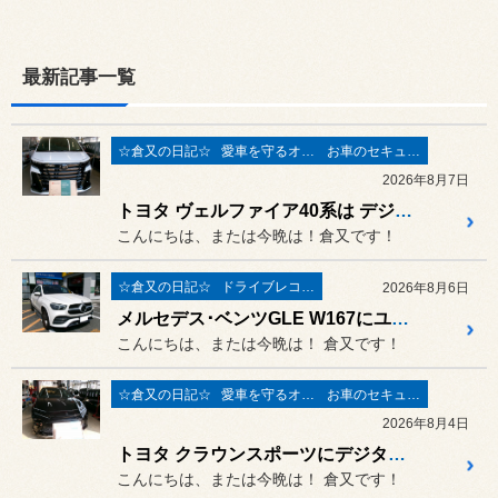
最新記事一覧
☆倉又の日記☆
愛車を守るオーサーアラーム
お車のセキュリィティ関連
2026年8月7日
トヨタ ヴェルファイア40系は デジタルカーセキュリティ オーサーアラームのオプション取付、新潟市でカーセキュリティーのご相談（オーサーアラーム、ユピテル アルゴスD1）はスタイルコクピット新潟青山まで！！
こんにちは、または今晩は！倉又です！
☆倉又の日記☆
ドライブレコーダー・レーダー
2026年8月6日
メルセデス･ベンツGLE W167にユピテル前後ドライブレコーダー＆レーザーレーダー取付！
こんにちは、または今晩は！ 倉又です！
☆倉又の日記☆
愛車を守るオーサーアラーム
お車のセキュリィティ関連
2026年8月4日
トヨタ クラウンスポーツにデジタルカーセキュリティ オーサーアラーム IGLA2＋&ステンレススキャナー取付、新潟市でカーセキュリティーのご相談（オーサーアラーム、ユピテル アルゴスD1）はスタイルコクピット新潟青山まで！8月5日は定休日です！！
こんにちは、または今晩は！ 倉又です！