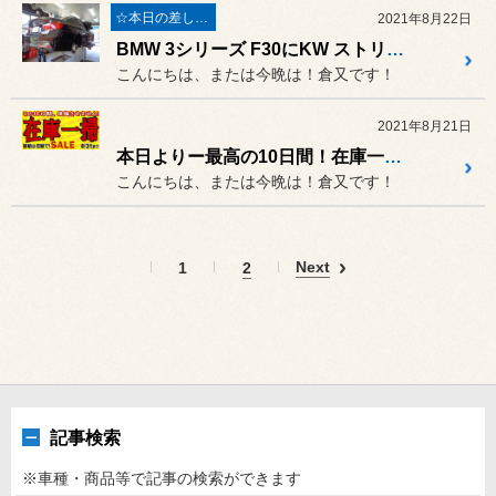
☆本日の差し入れ☆
2021年8月22日
BMW 3シリーズ F30にKW ストリートコンフォート車高調取付＆4輪アライメント調整！！
こんにちは、または今晩は！倉又です！
2021年8月21日
本日よりー最高の10日間！在庫一掃SALEーはじまりました！
こんにちは、または今晩は！倉又です！
Next
1
2
記事検索
※車種・商品等で記事の検索ができます