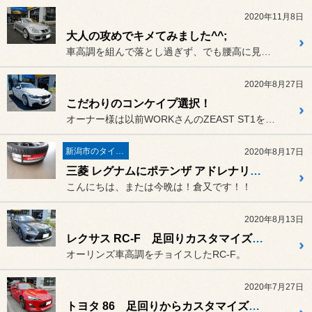
2020年11月8日
大人の攻めでキメてみました^^;
車高調を組んで落とし過ぎず、でも腰高に見えない
2020年8月27日
こだわりのコンケイプ選択！
オーナー様は以前WORKさんのZEAST ST1をチョイス。
新潟市のタイヤ屋さんなんです
2020年8月17日
三菱 レグナムにポテンザ アドレナリン RE004に装着！
こんにちは、または今晩は！倉又です！！
2020年8月13日
レクサス RC-F 足回りカスタマイズしました
オーリンズ車高調をチョイスしたRC-F。
2020年7月27日
トヨタ 86 足回りからカスタマイズ始めました！