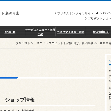
ト 新潟青山
ブリヂストン タイヤサイト
COCK
ブリヂストン ホ
サービスメニュー・各種
お知らせ
カスタマイズカー紹介
新潟青山日記
予約
ブリヂストン・スタイルコクピット 新潟青山は、新潟県新潟市西区東
T
営
1
山 ショップ情報