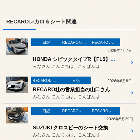
RECAROレカロ＆シート関連
日記
RECAROシート装着事例
RECAROレカロ＆シート関連
2026年7月7日
HONDA シビックタイプR【FL5】にレカロシート取り付け！
みなさん こんにちは、こんばんは
RECAROレカロ＆シート関連
日記
2026年6月8日
RECARO社の営業担当の山口さんが、デモカーND型ロードスターでご挨拶に来てくれました。
みなさん こんにちは、こんばんは
日記
RECAROレカロ＆シート関連
RECAROシート装着事例
2026年5月29日
SUZUKI クロスビーのシート交換！ RECARO“SR-C”を取り付け！シートヒーター付きで冬も快適！
みなさん こんにちは、こんばんは