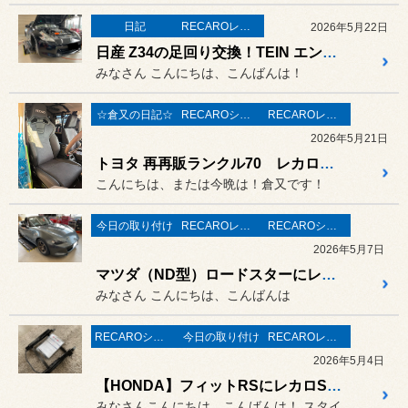
日記
RECAROレカロ＆シート関連
2026年5月22日
日産 Z34の足回り交換！TEIN エンデュラプロ取り付け！RECAROの"NEW"LX-F 展示しております！
みなさん こんにちは、こんばんは！
☆倉又の日記☆
RECAROシート装着事例
RECAROレカロ＆シート関連
2026年5月21日
トヨタ 再再販ランクル70 レカロシート取付！
こんにちは、または今晩は！倉又です！
今日の取り付け
RECAROレカロ＆シート関連
RECAROシート装着事例
2026年5月7日
マツダ（ND型）ロードスターにレカロシートRCS取り付け！とステアリング交換！
みなさん こんにちは、こんばんは
RECAROシート装着事例
今日の取り付け
RECAROレカロ＆シート関連
2026年5月4日
【HONDA】フィットRSにレカロSR-Cを取り付け！ロードスターにCABANAシートカバーを取り付け！
みなさんこんにちは、こんばんは！ スタイルコクピット新潟青山の樋口...