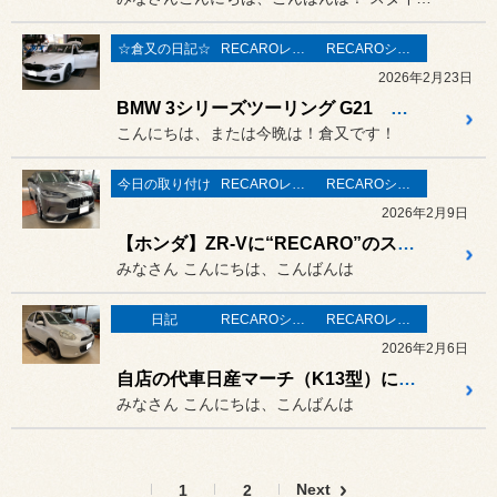
☆倉又の日記☆
RECAROレカロ＆シート関連
RECAROシート装着事例
2026年2月23日
BMW 3シリーズツーリング G21 RECARO レカロシート Sportster取付！
こんにちは、または今晩は！倉又です！
今日の取り付け
RECAROレカロ＆シート関連
RECAROシート装着事例
2026年2月9日
【ホンダ】ZR-Vに“RECARO”のスポーツリクライニングシートのSR-Cを装着！
みなさん こんにちは、こんばんは
日記
RECAROシート装着事例
RECAROレカロ＆シート関連
2026年2月6日
自店の代車日産マーチ（K13型）にRECAROエルゴメド取り付け！代車もより快適に！
みなさん こんにちは、こんばんは
Next
1
2