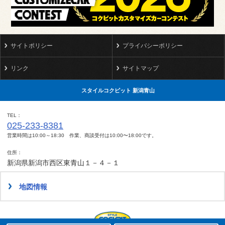
サイトポリシー
プライバシーポリシー
リンク
サイトマップ
スタイルコクピット 新潟青山
TEL
025-233-8381
営業時間は10:00～18:30 作業、商談受付は10:00〜18:00です。
住所
新潟県新潟市西区東青山１－４－１
地図情報
タイヤ点検・安全点検/タイヤ履き替え/オイル交換/その他ピット作業の予約
クローク契約会員専用タイヤ履き替え※タイヤ履き替えを希望のクローク契約会員の方はこちらを選択ください
本日のタイヤ履き替え順番待ち予約 ※クローク契約会員の方はご利用いただけません