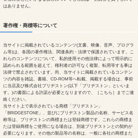
はありません。
著作権・商標等について
当サイトに掲載されているコンテンツ(文書、映像、音声、プログラ
ム等)は、各国の著作権法、関連条約・法律で保護されています。こ
れらのコンテンツについて、私的使用その他法律によって明示的に
認められる範囲を超えて、権利者の許可なく複製、転用等する事は
法律で禁止されています。尚、当サイトに掲載されているコンテン
ツの内容を雑誌、書籍、CD-ROM等へ転載、掲載する場合は、事前
に当店及び株式会社ブリヂストン(以下「ブリヂストン」といいま
す。)の書面による許諾が必要となりますので、［こちら］までご連
絡ください。
当サイト上で表示されている商標「ブリヂストン」
「BRIDGESTONE」、並びにブリヂストン製品の名称、サービス名
称等は、ブリヂストンの商標または登録商標です。これらの商標ま
たは登録商標をご使用になる場合は、別途ブリヂストンとの契約が
必要になります。その他の製品等の名称は、一般に各社の商標また