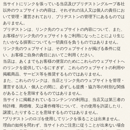
当サイトにリンクを張っている当店及びブリヂストングループ各社
以外のウェブサイトの内容は、それぞれの法人又は個人の責任にお
いて管理・運営されており、ブリヂストンの管理下にあるものでは
ありません。
ブリヂストンは、リンク先のウェブサイトの内容について、また、
お客様がリンク先のウェブサイトをご利用になったことにより生じ
たいかなる損害についても一切責任を負うものではありません。
リンク先のウェブサイトは、そのウェブサイトが掲げる条件に従
い、お客様ご自身の責任においてご利用ください。
当店は、あくまでもお客様の便宜のためにこれらのウェブサイトへ
のリンクを提供しているにすぎず、これらのウェブサイトの利用や
掲載商品、サービス等を推奨するものではありません。
また、これらのリンクは、当店とリンク先のウェブサイトを管理・
運営する法人・個人との間に、必ずしも提携・協力等の特別な関係
があることを意味するものではありません。
当サイトに掲載されているコンテンツの利用は、当店又は第三者の
特許権、商標権、又は著作権等について、その使用を許諾したり、
譲渡したりすることを意味するものではありません。
*ブリヂストンのロゴを使用してリンクを張ることは出来ません。
理由の如何を問わず、当サイトのご注意に従うことが出来ない場合