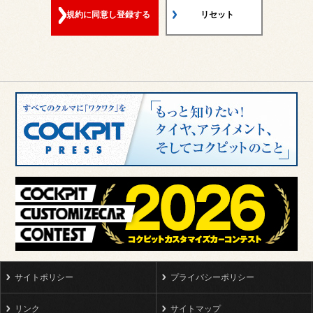
規約に同意し登録する
リセット
第5条（登録情報の変更）
お客様が会員申込みの際に入力した配信先メールアドレス等の
登録情報の内容に変更がある場合、当店所定の方法に従い当店
に通知してください。なお、携帯電話事業者等の都合により、
本会員の登録内容に影響を与える変更等が確認された場合につ
きましては、当店において本会員の登録内容変更手続を行う場
合もございますので、あらかじめご了承ください。
第6条（当店からのご案内の送信について）
当店が本会員に対して案内を差し上げる必要があると考えた場
合、当店が行う本サービス以外のE-mailによるご案内、情報の
送信等を行う場合がございますので、あらかじめご了承くださ
い。
第7条（本会員による配信の停止）
本会員ご自身の都合により配信の停止を希望なさる場合は、事
前に本サービス内、ないしは当店所定の方法に従い必ず当店に
サイトポリシー
プライバシーポリシー
通知してください。
リンク
サイトマップ