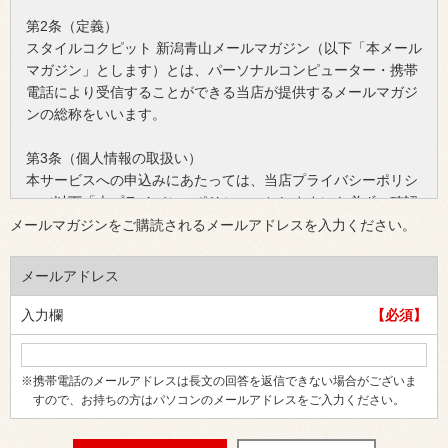
第2条（定義）
スタイルコクピット 新潟青山メールマガジン（以下「本メール
マガジン」とします）とは、パーソナルコンピューター・携帯
電話により受信することができる当店が提供するメールマガジ
ンの総称をいいます。
第3条（個人情報の取扱い）
本サービスへの申込みにあたっては、当店プライバシーポリシ
ー（以下「本プライバシーポリシー」とします）を必ずご確認
ください。なお、本サービスに申込みをして頂いた際には、前
メールマガジンをご購読されるメールアドレスを入力ください。
提として本プライバシーポリシーにご同意頂けたものとしま
す。
メールアドレス
第4条（会員申込み）
入力欄
【必須】
お客様ご自身による本サービスへの会員申込み後、当店で申込
み内容を確認した時点で申し込みが有効になされ、本サービス
の会員（以下「本会員」とします）に登録されるものとしま
※携帯電話のメールアドレスは長文の回答を返信できない場合がございま
す。なお、本サービスをご利用するために必要な設備の投資、
すので、お持ちの方はパソコンのメールアドレスをご入力ください。
接続料、通話料を含む通信費用等については、本会員が自らこ
れを負担するものとします。