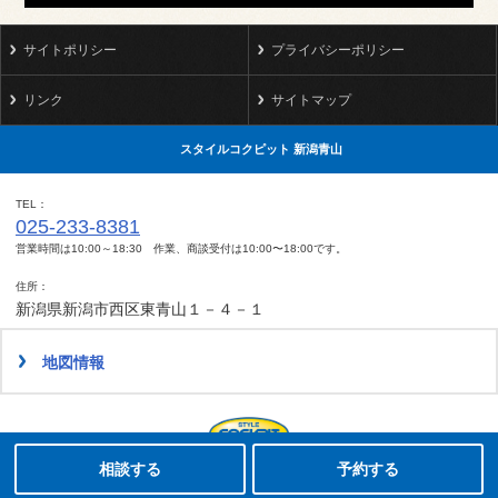
サイトポリシー
プライバシーポリシー
リンク
サイトマップ
スタイルコクピット 新潟青山
TEL
025-233-8381
営業時間は10:00～18:30 作業、商談受付は10:00〜18:00です。
住所
新潟県新潟市西区東青山１－４－１
地図情報
タイヤ点検・安全点検/タイヤ履き替え/オイル交換/その他ピット作業の予約
クローク契約会員専用タイヤ履き替え※タイヤ履き替えを希望のクローク契約会員の方はこちらを選択ください
本日のタイヤ履き替え順番待ち予約 ※クローク契約会員の方はご利用いただけません
Copyright(C)2009-2022 STYLE COCKPIT NIIGATA AOYAMA.All rights reserved.
相談する
予約する