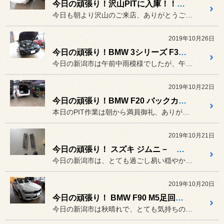
今日の頑張り！沢山PITに入庫！！ありがとうございます！！！
今日も朝より沢山のご来店、ありがとうございました。皆様のご期待に応...
2019年10月26日
今日の頑張り！BMW 3シリーズ F31 足回り交換！！から始まる、新しいドライブレコーダー入荷！！！
今日の新潟市は午前中雨模様でしたが、午後からは雨も上がり過ごし易い...
2019年10月22日
今日の頑張り！BMW F20 バックカメラ取付！！ ホンダ S660 マフラー交換！！！
本日のPIT作業は朝から満員御礼、ありがとうございます^^;
2019年10月21日
今日の頑張り！ スズキ ジムニ－ 足回り交換！！
今日の新潟市は、とても過ごし易い穏やかな一日でしたね。でも朝晩は冷...
2019年10月20日
今日の頑張り！ BMW F90 M5足回り交換！！
今日の新潟市は秋晴れで、とても気持ちのイイ一日でした。