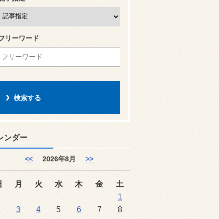
フリーワード
レンダー
<<
2026年8月
>>
日
月
火
水
木
金
土
1
2
3
4
5
6
7
8