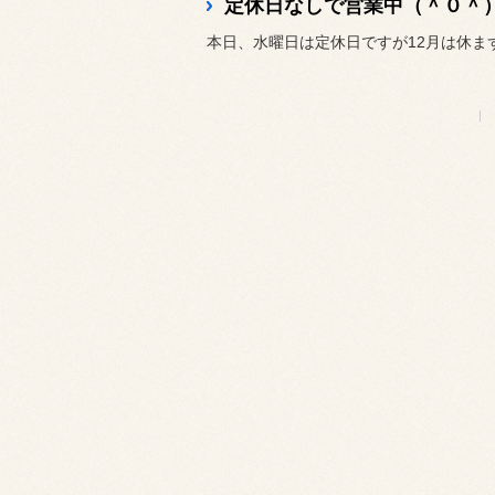
定休日なしで営業中（＾０＾）
本日、水曜日は定休日ですが12月は休ま