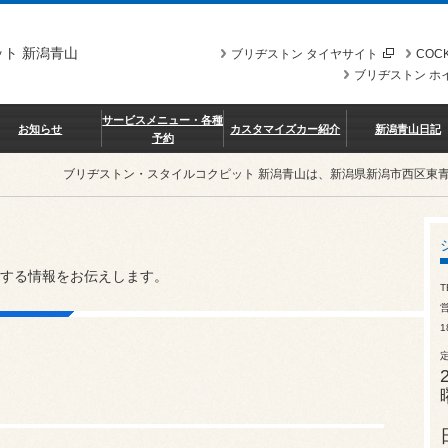
ト 新潟青山
ブリヂストン タイヤサイト
COCK
ブリヂストン ホ
サービスメニュー・各種
お知らせ
カスタマイズカー紹介
新潟青山日記
予約
ブリヂストン・スタイルコクピット 新潟青山は、新潟県新潟市西区東
する情報をお伝えします。
T
営
1