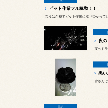
日記
ピット作業フル稼動！！
普段は余裕でピット作業に取り掛かって
夜の
黒い
皆さんは
日記