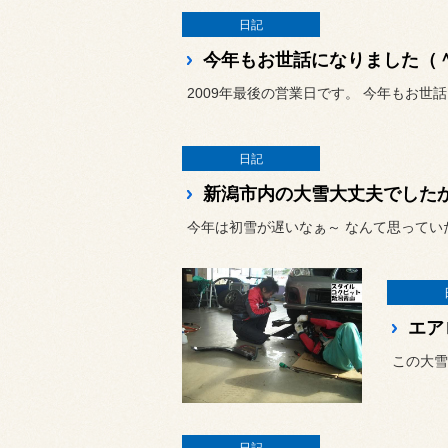
日記
今年もお世話になりました（
2009年最後の営業日です。 今年もお世
日記
新潟市内の大雪大丈夫でした
今年は初雪が遅いなぁ～ なんて思ってい
エア
この大雪