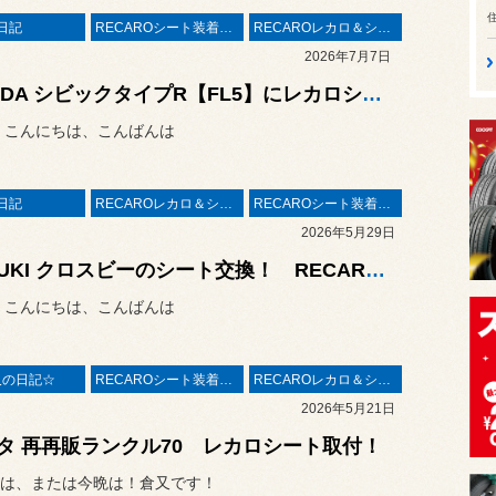
日記
RECAROシート装着事例
RECAROレカロ＆シート関連
2026年7月7日
HONDA シビックタイプR【FL5】にレカロシート取り付け！
 こんにちは、こんばんは
日記
RECAROレカロ＆シート関連
RECAROシート装着事例
2026年5月29日
SUZUKI クロスビーのシート交換！ RECARO“SR-C”を取り付け！シートヒーター付きで冬も快適！
 こんにちは、こんばんは
又の日記☆
RECAROシート装着事例
RECAROレカロ＆シート関連
2026年5月21日
タ 再再販ランクル70 レカロシート取付！
は、または今晩は！倉又です！