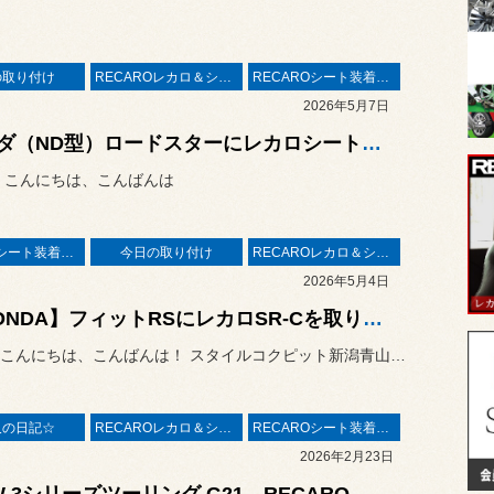
の取り付け
RECAROレカロ＆シート関連
RECAROシート装着事例
2026年5月7日
マツダ（ND型）ロードスターにレカロシートRCS取り付け！とステアリング交換！
 こんにちは、こんばんは
RECAROシート装着事例
今日の取り付け
RECAROレカロ＆シート関連
2026年5月4日
【HONDA】フィットRSにレカロSR-Cを取り付け！ロードスターにCABANAシートカバーを取り付け！
みなさんこんにちは、こんばんは！ スタイルコクピット新潟青山の樋口...
又の日記☆
RECAROレカロ＆シート関連
RECAROシート装着事例
2026年2月23日