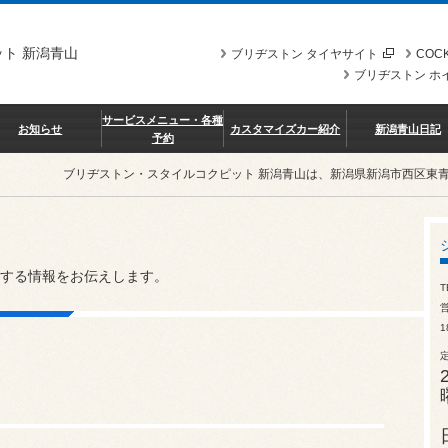
ト 新潟青山
ブリヂストン タイヤサイト
COCK
ブリヂストン ホ
サービスメニュー・各種
お知らせ
カスタマイズカー紹介
新潟青山日記
予約
ブリヂストン・スタイルコクピット 新潟青山は、新潟県新潟市西区東
する情報をお伝えします。
T
営
1