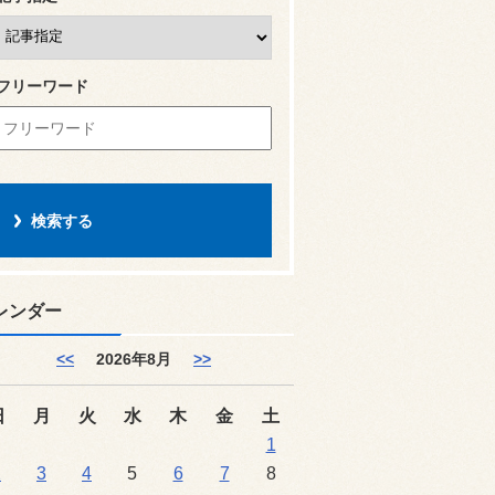
フリーワード
レンダー
<<
2026年8月
>>
日
月
火
水
木
金
土
1
2
3
4
5
6
7
8