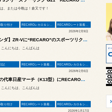
BMW 3シリーズツーリング G21 RECARO レカロシート Sportster取付！
は、または今晩は！倉又です！
の取り付け
RECAROレカロ＆シート関連
RECAROシート装着事例
2026年2月9日
【ホンダ】ZR-Vに“RECARO”のスポーツリクライニングシートのSR-Cを装着！
 こんにちは、こんばんは
日記
RECAROシート装着事例
RECAROレカロ＆シート関連
2026年2月6日
自店の代車日産マーチ（K13型）にRECAROエルゴメド取り付け！代車もより快適に！
 こんにちは、こんばんは
の取り付け
RECAROシート装着事例
RECAROレカロ＆シート関連
2026年1月17日