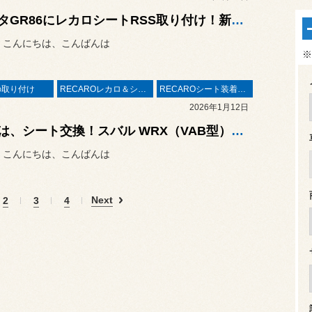
トヨタGR86にレカロシートRSS取り付け！新潟市でレカロのご相談はスタイルコクピット青山まで！
 こんにちは、こんばんは
※
の取り付け
RECAROレカロ＆シート関連
RECAROシート装着事例
2026年1月12日
本日は、シート交換！スバル WRX（VAB型）にRECAROフルバケットシート RSSを取り付け！
 こんにちは、こんばんは
Next
2
3
4