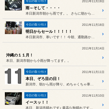
今日の取り付け
2011年11月19日
雨～そして・・・・
本日新潟市朝から雨です。。 さらに朝からタイヤの脱着が殺到し...
今日の取り付け
2011年11月18日
明日からセール！！！！！
本日新潟市、寒いです！！ 今朝、通勤路から見える山のてっぺ...
2011年11月14日
沖縄の１１月！
本日、新潟市朝から小雨が降ってます。。
今日の取り付け
2011年11月11日
本日、ぞろ目の日！
新潟市、朝から雨が降り、めちゃくちゃ寒いです！
今日の取り付け
2011年11月10日
イースッ！！
本日、新潟市晴れです♪ 最高な秋晴れです！！