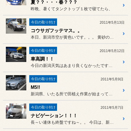
夏？？・・・春？？？
昨晩、暑くてタンクトップ１枚で寝てたら、
今日の取り付け
2011年5月13日
コウサガフッテマス。。
本日、新潟市空が黄色いです。。。 黄砂のせいです。。
今日の取り付け
2011年5月12日
車高調！！
今日の新潟天気はあまり良くなかったですね。。
今日の取り付け
2011年5月9日
M5!!
新潟県、いたる所で田植え作業が始まってますね～♪♪
今日の取り付け
2011年5月7日
ナビゲーション！！！
長～い連休も終盤ですね～。。 今日は、新潟市暑いです！！ 日中...