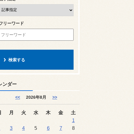
フリーワード
レンダー
<<
2026年8月
>>
日
月
火
水
木
金
土
1
2
3
4
5
6
7
8