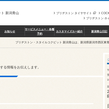
ト 新潟青山
ブリヂストン タイヤサイト
COCK
ブリヂストン ホ
サービスメニュー・各種
お知らせ
カスタマイズカー紹介
新潟青山日記
予約
ブリヂストン・スタイルコクピット 新潟青山は、新潟県新潟市西区東
する情報をお伝えします。
T
営
1