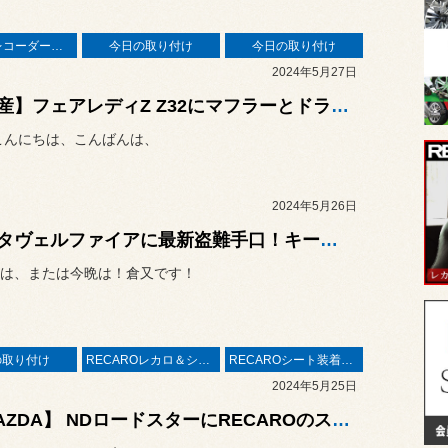
ドライブレコーダー・レーダー
今日の取り付け
今日の取り付け
2024年5月27日
【日産】フェアレディZ Z32にマフラーとドライブレコーダーを取り付けました！ ☆☆イベント開催☆☆ 5/18から初夏の『コクピットカスタマイズフェア』開催中 〜レカロフェア・足回りフェア・ホイールフェア〜
こんにちは、こんばんは、
2024年5月26日
トヨタヴェルファイアに最新盗難手口！キーエミュレーターまたリレーアタックやCANインベーダーから愛車を守るデジタルセキュリティーAUTHOR ALARM取付！
は、または今晩は！倉又です！
の取り付け
RECAROレカロ＆シート関連
RECAROシート装着事例
2024年5月25日
【MAZDA】 NDロードスターにRECAROのスポーツシート『RSｰG』を取り付けました！☆☆イベント開催☆☆ 5/18から初夏の『コクピットカスタマイズフェア』開催中 〜レカロフェア・足回りフェア・ホイールフェア〜