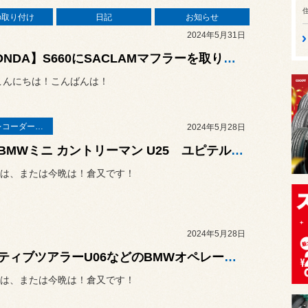
の取り付け
日記
お知らせ
2024年5月31日
【HONDA】S660にSACLAMマフラーを取り付け！☆☆イベント開催☆☆ 5/18から初夏の『コクピットカスタマイズフェア』開催中 〜レカロフェア・足回りフェア・ホイールフェア〜
こんにちは！こんばんは！
ドライブレコーダー・レーダー
2024年5月28日
新型BMWミニ カントリーマン U25 ユピテル前後ドライブレコーダー取付！☆☆イベント開催☆☆ 5/18から初夏の『コクピットカスタマイズフェア』開催中 〜レカロフェア・足回りフェア・ホイールフェア〜
は、または今晩は！倉又です！
2024年5月28日
アクティブツアラーU06などのBMWオペレーションシステム iD8、iD8.5、iD9取付中！！5月29日は定休日です！！！
は、または今晩は！倉又です！