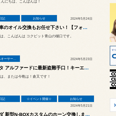
こんにちは、こんばんは！
日記
お知らせ
2024年5月24日
輸入車のオイル交換もお任せ下さい！【フォード】 マスタングのオイル交換しました！☆☆イベント開催☆☆ 5/18から初夏の『コクピットカスタマイズフェア』開催中 〜レカロフェア・足回りフェア・ホイールフェア〜
は、こんばんは コクピット青山の樋口です。
愛車を守るオーサーアラーム
2024年5月23日
トヨタ アルファードに最新盗難手口！キーエミュレーターまたリレーアタックやCANインベーダーから愛車を守るデジタルセキュリティー AUTHOR ALARM取付！
は、または今晩は！倉又です！
日記
☆イベント開催☆
お知らせ
2024年5月21日
ホンダ 新型N-BOXカスタムのホーン交換しました！ 5月22日(水)は、定休日となります。☆☆イベント開催☆☆ 5/18から初夏の『コクピットカスタマイズフェア』開催中 〜レカロフェア・足回りフェア・ホイールフェア〜