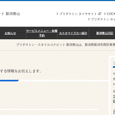
ト 新潟青山
ブリヂストン タイヤサイト
COCK
ブリヂストン ホ
サービスメニュー・各種
お知らせ
カスタマイズカー紹介
新潟青山日記
予約
ブリヂストン・スタイルコクピット 新潟青山は、新潟県新潟市西区東
する情報をお伝えします。
T
営
1