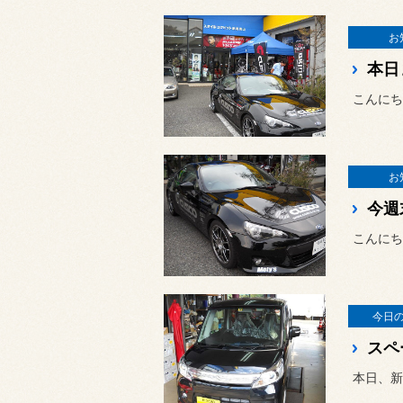
お
本日
こんにち
お
今週
こんにち
今日
スペ
本日、新