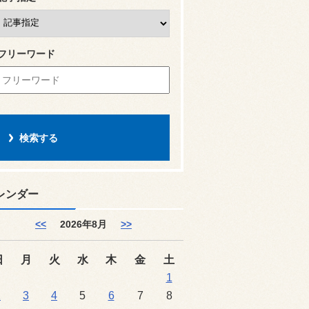
フリーワード
レンダー
<<
2026年8月
>>
日
月
火
水
木
金
土
1
2
3
4
5
6
7
8